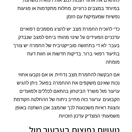
להתאים את אחוזי הנכות למציאות רפואית משתנה,
במיוחד במצבים כרוניים, מחלות מתקדמות או פגיעות
נפשיות שמעמיקות עם הזמן.
כדי להוכיח החמרת מצב יש להציג מסמכים רפואיים
עדכניים המעידים על שינוי מהותי ביחס למצב שנבדק
בעבר. לא די בתחושה סובייקטיבית של החמרה יש צורך
בתיעוד רפואי ברור, בדיקות חדשות או חוות דעת
מומחה.
אם הבקשה להחמרת מצב נדחית, או אם נקבעו אחוזי
נכות שאינם משקפים את ההחמרה בפועל, ניתן להגיש
ערעור מול משרד הביטחון בהתאם לכללים ולמועדים
הקבועים. ערעור כזה מחייב ניתוח של ההחלטה הקודמת
והצגת ראיות משכנעות לכך שהמצב אכן השתנה באופן
משמעותי המצדיק עדכון הזכויות.
טעויות נפוצות בערעור מול