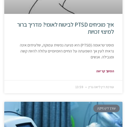
איך מוכיחים PTSD לביטוח לאומי? מדריך ברור
למיצוי זכויות
פוסט־טראומה (PTSD) היא פגיעה נפשית עמוקה, שלעיתים אינה
נראית לעין אך השפעתה על החיים היומיומיים עלולה להיות קשה
ומגבילה. אנשים
המשך קריאה
עורכת דין ליאה גרין
13:59
עורך דין נזיקין