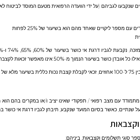
 שנקבעו לגביהם (על ידי הוועדה הרפואית מטעם המוסד לביטוח לאומי
ם עם מספר ליקויים שאחד מהם הוא בשיעור של
25%
לפחות
ת
זכה, נקבעת לגביו דרגת אי כושר בשיעור של
60%, 65%, 74%
ו
-100%
לו כל אובדן כושר בשיעור הנמוך מ-
50%
אינו מאפשר זכאות לקצבת 
ין
75
ל-
100
אחוזים, זכאי לקבלת קצבת נכות כללית בשיעור מלא של
100%.
תמודד עם מצב רפואי / תפקודי שאינו יציב ו/או במקרים בהם הוא 
על שנתיים, כאשר בסיום המועד שנקבע, תיבחן לגביו דרגת אי כושר 
 וקצבאות
פר סוגי תשלומים וקצבאות, ביניהם: