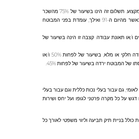
– תשלום המוענק לעובד שהוכר עם אובדן כושר עבודה, חלקי או מלא, בעקבות תאונת עבודה ו/או מחלת מקצוע. תשלום זה הינו בשיעור של 75% מהשכר
הממוצע בשלושת החודשים האחרונים. חשוב לציין שדמי הפגיעה משולמים לתקופה של עד 90 יום מיום הפגיעה, כאשר מהיום ה-91 ואילך, עומדת בפני המבוטח
ו/או תאונת עבודה. קצבה זו הינה בשיעור של
– קצבה המיועדת לעובדים המתמודדים עם פגיעה עקב מחלה/תאונה שהובילה לאובדן כושר עבודה חלקי או מלא, בשיעור של לפחות 50% ו/או
אומי, גם עבור בעלי נכות כללית וגם עבור בעלי
דגש על כל מקרה פרטני לגופו ועל יחס ושירות
ולל בניית תיק תביעה וליווי משפטי לאורך כל