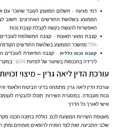
דמי פגיעה
האפשרות להגשת בקשה לקבלת קצבת נכות.
קצבת נפגעי תאונות
– קצבה המשולמת לעובדים שה
75% מהשכר הממוצע בשלושת החודשים הקודמים לתאונה.
קצבת נכות כללית
לירידה בהכנסות בשיעור של לפחות 60% . במקרים בהם אובדן כושר העבודה הוגדר כזמני, הקצבה תשולם כל עוד הכנסתו של המבוטח ירדה בשיעור של לפחות 45%.
עורכת הדין ליאה גרין – מיצוי זכויו
עורכת הדין ליאה גרין, מתמחה בדיני הביטוח הלאומי והי
נכות מעבודה. במסגרת השירות, תוכלו להבטיח לעצמכם ה
אישי לאורך כל הדרך.
מעטפת השירות המוצעת לכם, כוללת בתוכה הכנה מקדימה 
שלבי התביעה, זאת לצד הפניה לרופאים מומחים ומתן ח