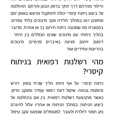
היילוד מהרחם דרך חתך בדופן הבטן והרחם. ההחלטה
על ביצוע ניתוח קיסרי יכולה להתקבל מראש באופן יזום
ומתוכנן ו/או במהלך הלידה עקב סיבוכים בלתי צפויים,
במסגרת מה שמכונה: ניתוח חירום. כך או אחרת, מדובר
בהליך ניתוחי עם סיכונים שונים הכוללים בין היתר :
דימום, זיהום, פגיעה באיברים פנימיים, סיבוכים
בהריונות עתידיים ועוד.
מהי רשלנות רפואית בניתוח
קיסרי?
ניתוח קיסרי, על אף היותו הליך שכיח ונפוץ, דורש
מיומנות גבוהה, שיקול דעת רפואי קפדני ומעקב הדוק.
כאשר מתבצעת רשלנות רפואית, בין אם בהחלטה על
ביצוע הניתוח, במהלך הניתוח או אחריו, עלול להיגרם
נזק חמור ליולדת ולעובר. למטופלים שנפגעו עקב טיפול