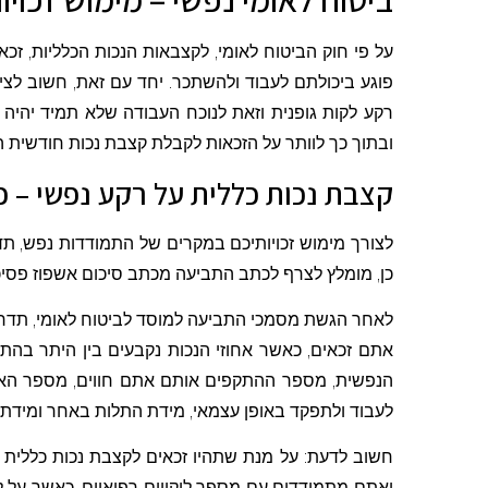
על פי חוק הביטוח לאומי, לקצבאות הנכות הכלליות, זכ
פוגע ביכולתם לעבוד ולהשתכר. יחד עם זאת, חשוב לציי
רקע לקות גופנית וזאת לנוכח העבודה שלא תמיד יהיה 
ובתוך כך לוותר על הזכאות לקבלת קצבת נכות חודשית 
קצבת נכות כללית על רקע נפשי – כ
לצורך מימוש זכויותיכם במקרים של התמודדות נפש, תדר
כן, מומלץ לצרף לכתב התביעה מכתב סיכום אשפוז פסיכ
לאחר הגשת מסמכי התביעה למוסד לביטוח לאומי, תדרשו 
אתם זכאים, כאשר אחוזי הנכות נקבעים בין היתר בה
הנפשית, מספר ההתקפים אותם אתם חווים, מספר האשפ
לעבוד ולתפקד באופן עצמאי, מידת התלות באחר ומידת
חשוב לדעת
: על מנת שתהיו זכאים לקצבת נכות כללית 
ואתם מתמודדים עם מספר ליקויים רפואיים, כאשר על לי