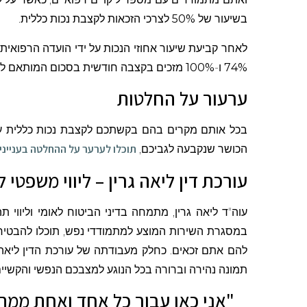
בשיעור של
50%
לצרכי הזכאות לקצבת נכות כללית.
לאחר קביעת שיעור אחוזי הנכות על ידי הועדה הרפואי
74%
ו-
100%
מזכים בקצבה חודשית בסכום המותאם לד
ערעור על החלטות
בכל אותם מקרים בהם בקשתכם לקצבת נכות כללית על 
תוכלו לערער על ההחלטה בענייני
הכושר שנקבעה לגביכם,
עורכת דין ליאה גרין – ליווי משפטי
עוה"ד ליאה גרין, מתמחה בדיני הביטוח לאומי וליווי תה
במסגרת השירות המוצע למתמודדי נפש, תוכלו להבטיח לע
להם אתם זכאים. כחלק מעבודתה של עורכת הדין ליאה ג
תמונה נהירה וברורה בכל הנוגע למצבכם הנפשי והקשיי
"אני כאן עבור כל אחד ואחת ממתמ