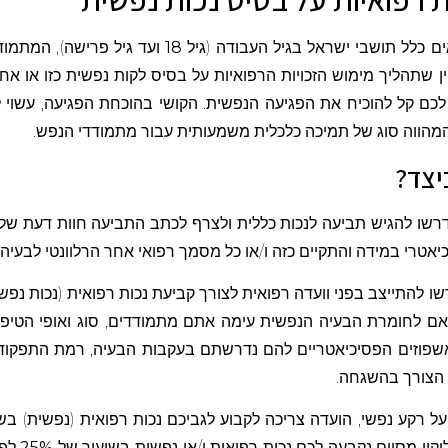
אים כלל תושבי ישראל בגיל העבודה (גיל
18
ועד גיל פרישה), המתמודד
ן שתהליך מימוש הזכויות הרפואיות על בסיס לקות נפשית כזו או אחר
לכם קל להוכיח את הפגיעה הנפשית. הקושי בהוכחת הפגיעה, עשוי ל
המהווה סוג של תמיכה כלכלית משמעותית עבור מתמודדי הנפש.
יצד?
שו להגיש תביעה לנכות כללית ולצרף לכתב התביעה חוות דעת של פסיכ
יאטרי במידה והתקיים כזה ו/או כל מסמך רפואי אחר הרלוונטי לבעי
להתייצב בפני וועדה רפואית לצורך קביעת נכות רפואית (נכות נפשי
תאם לחומרת הבעיה הנפשית עימה אתם מתמודדים, סוג ואופי הטי
וזים הפסיכיאטריים להם נדרשתם בעקבות הבעיה, רמת התפקוד הנ
 הצורך בהשגחה.
על רקע נפשי, הועדה צריכה לקבוע לגביכם נכות רפואית (נפשית) ב
קוי מסוים נקבעה לכם נכות רפואית ו/או נפשית בשיעור של
25%
לפח