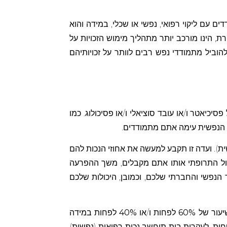
ים עם ליקוי רפואי, נפשי או שכלי, במידה והוא
ת, הינו מורכב יותר מתהליך מימוש הזכויות על
הוביל מתמודדי נפש רבים לוותר על זכויותיהם
יאטר ו/או עובד סוציאלי ו/או פסיכולוג. כמו
ה הנפשית עימה אתם מתמודדים.
ת). ועדה זו תקבע למעשה את אחוזי הנכות להם
פול התרופתי אותו אתם מקבלים, משך ההפרעה
פשי והחברתי שלכם, וכמובן, היכולות שלכם
שיעור של
60%
לפחות ו/או
40%
לפחות במידה
ות. לעקרות בית תיחשב נכות רפואית (נפשית)