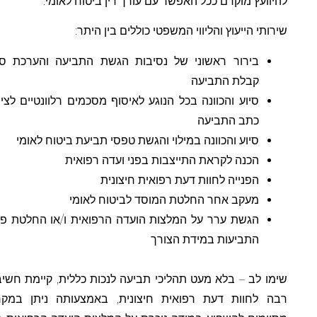
להיוועץ מוקדם ככל האפשר עם עורך דין ביטוח לאומי.
שירותי הייעוץ והליווי המשפטי כוללים בין היתר:
בירור ראשוני של נסיבות הגשת התביעה והערכת סיכוי
קבלת התביעה
סיוע והכוונה בכל הנוגע לאיסוף מסכמים רלוונטיים לצירוף
כתב התביעה
סיוע והכוונה במילוי והגשת טפסי תביעת ביטוח לאומי
הכנה לקראת התייצבות בפני ועדה רפואית
הפנייה לחוות דעת רפואית חיצונית
מעקב אחר החלטת המוסד לביטוח לאומי
הגשת ערר על המלצות הועדה הרפואית ו/או החלטת פקיד
התביעות במידת הצורך
שימו לב – בלא מעט תהליכי תביעה לנכות כללית, קיימת חשיבות
רבה לחוות דעת רפואית חיצונית, באמצעותה ניתן במקרים